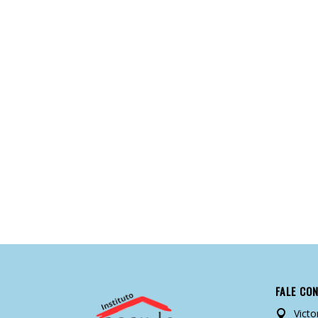
FALE CO
Victo