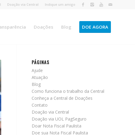
l
Doação via Central
Indique um amigo
ansparência
Doações
Blog
DOE AGORA
PÁGINAS
Ajude
Atuação
Blog
Como funciona o trabalho da Central
Conheça a Central de Doações
Contato
Doação via Central
Doação via UOL PagSeguro
Doar Nota Fiscal Paulista
Doe sua Nota Fiscal Paulista