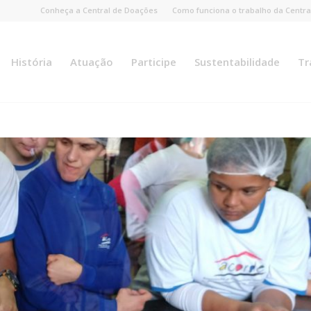
Conheça a Central de Doações
Como funciona o trabalho da Centra
História
Atuação
Participe
Sustentabilidade
Tr