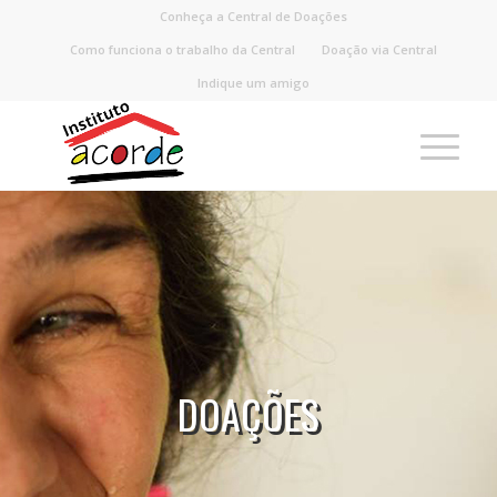
Conheça a Central de Doações
Como funciona o trabalho da Central
Doação via Central
Indique um amigo
DOAÇÕES