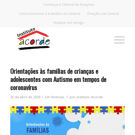
Conheça a Central de Doações
Como funciona o trabalho da Central
Doação via Central
Indique um amigo
Orientações às familias de crianças e
adolescentes com Autismo em tempos de
coronavírus
/
/
25 de abril de 2020
em
Notícias
por
Instituto Acorde