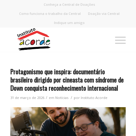
Conheça a Central de Doações
Como funciona o trabalho da Central
Doação via Central
Indique um amigo
Protagonismo que inspira: documentário
brasileiro dirigido por cineasta com síndrome de
Down conquista reconhecimento internacional
/
/
31 de março de 2026
em
Notícias
por
Instituto Acorde