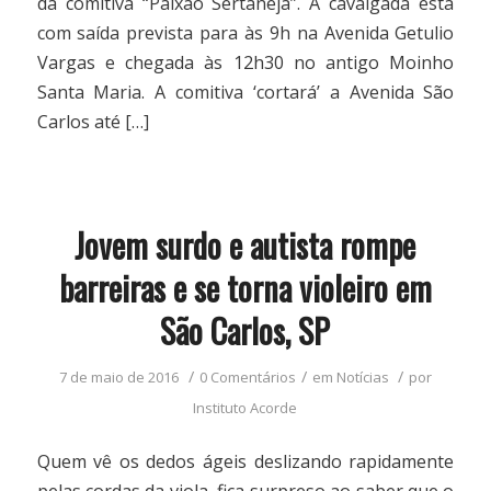
da comitiva “Paixão Sertaneja”. A cavalgada está
com saída prevista para às 9h na Avenida Getulio
Vargas e chegada às 12h30 no antigo Moinho
Santa Maria. A comitiva ‘cortará’ a Avenida São
Carlos até […]
Jovem surdo e autista rompe
barreiras e se torna violeiro em
São Carlos, SP
/
/
/
7 de maio de 2016
0 Comentários
em
Notícias
por
Instituto Acorde
Quem vê os dedos ágeis deslizando rapidamente
pelas cordas da viola, fica surpreso ao saber que o