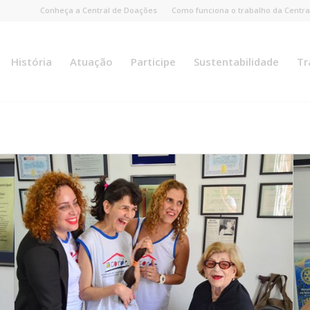
Conheça a Central de Doações
Como funciona o trabalho da Centra
História
Atuação
Participe
Sustentabilidade
Tr