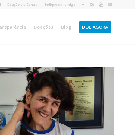
l
Doação via Central
Indique um amigo
ansparência
Doações
Blog
DOE AGORA