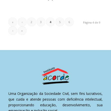
«
‹
2
3
4
5
6
Página 4 de 9
›
»
Uma Organização da Sociedade Civil, sem fins lucrativos,
que cuida e atende pessoas com deficiência intelectual,
proporcionando educação, desenvolvimento, sua
emancipação e inclusão social.