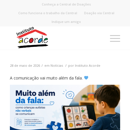
Conheça a Central de Doações
Como funciona o trabalho da Central
Doação via Central
Indique um amigo
/
/
28 de maio de 2026
em
Notícias
por
Instituto Acorde
A comunicação vai muito além da fala.